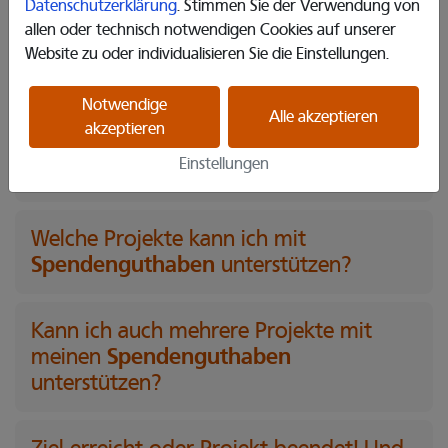
Kann ich als anonymer Nutzer
Datenschutzerklärung
. Stimmen Sie der Verwendung von
Spendenguthaben
sammeln?
allen oder technisch notwendigen Cookies auf unserer
Website zu oder individualisieren Sie die Einstellungen.
Ich habe einen Code eingelöst aber die
Notwendige
Spendenguthaben
Alle akzeptieren
nicht verteilt. Was
akzeptieren
passiert mit den nicht verteilten
Einstellungen
Spendenguthaben
?
Welche Projekte kann ich mit
Spendenguthaben
unterstützen?
Kann ich auch mehrere Projekte mit
Spendenguthaben
meinen
unterstützen?