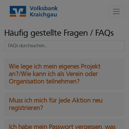
Seite
Klicken Sie, um die Navigation zu überspringen und zum Hauptte
FAQ - Häufig gestellte Fragen
Häufig gestellte Fragen / FAQs
Fragen und Antworten durchsuchen
Wie lege ich mein eigenes Projekt
an?/Wie kann ich als Verein oder
Organisation teilnehmen?
Muss ich mich für jede Aktion neu
registrieren?
Ich habe mein Passwort vergessen, was