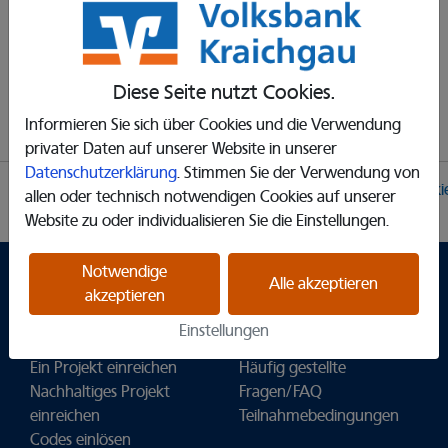
Ein neues Passwort anfordern
Diese Seite nutzt Cookies.
Informieren Sie sich über Cookies und die Verwendung
privater Daten auf unserer Website in unserer
Datenschutzerklärung
. Stimmen Sie der Verwendung von
Partner
Impressum
Datenschutzerklärung
Cooki
allen oder technisch notwendigen Cookies auf unserer
Einstellungen
Website zu oder individualisieren Sie die Einstellungen.
Notwendige
Alle akzeptieren
Spendenplattform
Fragen und
akzeptieren
Heimatverbunden
Antworten
Einstellungen
Projekte entdecken
Tipps für Vereine
Ein Projekt einreichen
Häufig gestellte
Nachhaltiges Projekt
Fragen/FAQ
einreichen
Teilnahmebedingungen
Codes einlösen