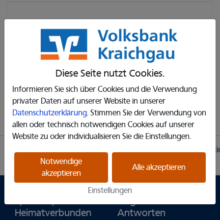
Felder mit einem * sind erforderlich.
Ich habe die
Nutzungsbedingungen
gelesen und stimme
ihnen zu.
Diese Seite nutzt Cookies.
Ich habe die
Datenschutzerklärung
gelesen.
Informieren Sie sich über Cookies und die Verwendung
privater Daten auf unserer Website in unserer
Registrieren
Datenschutzerklärung
. Stimmen Sie der Verwendung von
allen oder technisch notwendigen Cookies auf unserer
Website zu oder individualisieren Sie die Einstellungen.
Partner
Impressum
Datenschutzerklärung
Cooki
Einstellungen
Notwendige
Alle akzeptieren
akzeptieren
Einstellungen
Spendenplattform
Fragen und
Heimatverbunden
Antworten