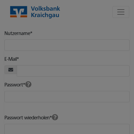
Seite
Klicken Sie, um die Navigation zu überspringen und zum Hauptte
Nutzer Registrierungsformular
Nutzername
*
E-Mail
*
Passwort
*
Passwort wiederholen
*