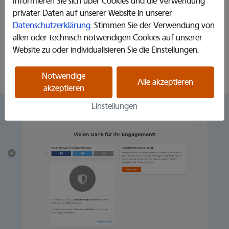
Informieren Sie sich über Cookies und die Verwendung
privater Daten auf unserer Website in unserer
Hier können Sie nun Ihre Spendenguthaben verteilen. Geben
Datenschutzerklärung
. Stimmen Sie der Verwendung von
Sie dazu in das Eingabefeld im Bereich „Projekt unterstützen“
allen oder technisch notwendigen Cookies auf unserer
die gewünschte Anzahl an Spendenguthaben ein und klicken
Website zu oder individualisieren Sie die Einstellungen.
Sie auf den Button „Verteilen“. Gerne können Sie Ihre
Spendenguthaben auch auf mehrere Projekte aufteilen.
Notwendige
Alle akzeptieren
akzeptieren
Einstellungen